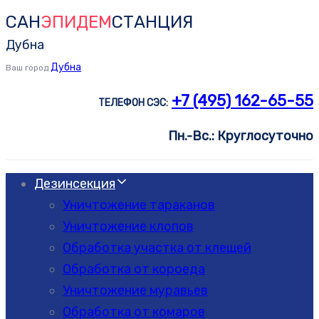
САН
ЭПИДЕМ
СТАНЦИЯ
Skip
Skip
links
to
Дубна
primary
Дубна
Ваш город
navigation
+7 (495) 162-65-55
ТЕЛЕФОН СЭС:
Skip
to
Пн.-Вс.: Круглосуточно
content
Дезинсекция
Уничтожение тараканов
Уничтожение клопов
Обработка участка от клещей
Обработка от короеда
Уничтожение муравьев
Обработка от комаров