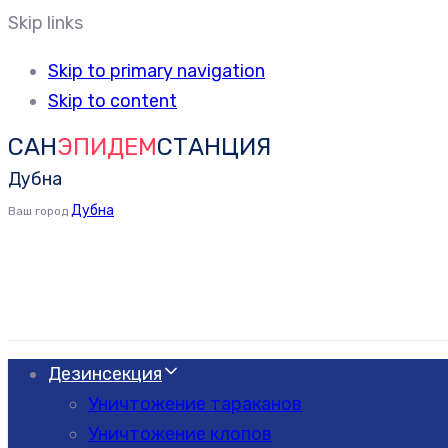
Skip links
Skip to primary navigation
Skip to content
САН
ЭПИДЕМ
СТАНЦИЯ
Дубна
Дубна
Ваш город
Дезинсекция
Уничтожение тараканов
Уничтожение клопов