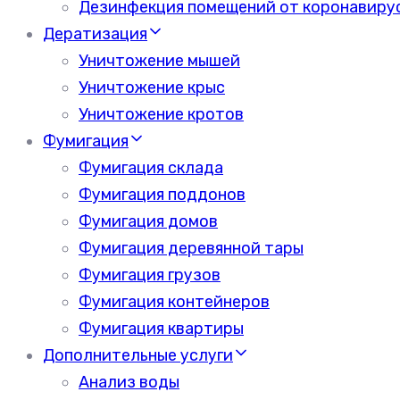
Дезинфекция помещений от коронавиру
Дератизация
Уничтожение мышей
Уничтожение крыс
Уничтожение кротов
Фумигация
Фумигация склада
Фумигация поддонов
Фумигация домов
Фумигация деревянной тары
Фумигация грузов
Фумигация контейнеров
Фумигация квартиры
Дополнительные услуги
Анализ воды