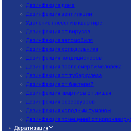
Дезинфекция дома
Дезинфекция вентиляции
Удаление плесени в квартире
Дезинфекция от вирусов
Дезинфекция автомобиля
Дезинфекция холодильника
Дезинфекция кондиционеров
Дезинфекция после смерти человека
Дезинфекция от туберкулеза
Дезинфекция от бактерий
Дезинфекция квартиры от лишая
Дезинфекция резервуаров
Дезинфекция холодным туманом
Дезинфекция помещений от коронавиру
Дератизация