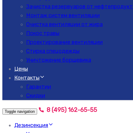
Зачистка резервуаров от нефтепродукт
Монтаж систем вентиляции
Очистка вентиляции от жира
Покос травы
Проектирование вентиляции
Стирка спецодежды
Уничтожение борщевика
Цены
Контакты
Гарантии
Скидки
8 (495) 162-65-55
Toggle navigation
Дезинсекция