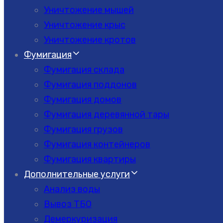
Уничтожение мышей
Уничтожение крыс
Уничтожение кротов
Фумигация
Фумигация склада
Фумигация поддонов
Фумигация домов
Фумигация деревянной тары
Фумигация грузов
Фумигация контейнеров
Фумигация квартиры
Дополнительные услуги
Анализ воды
Вывоз ТБО
Демеркуризация